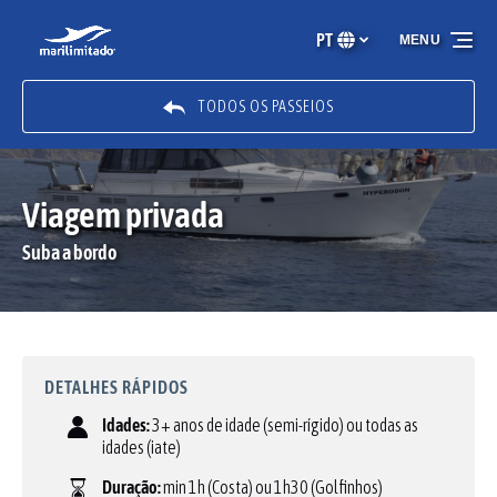
Passar para a navegação primária
Passar para o conteúdo
Passar para o rodapé
PT
MENU
Selecione
o
seu
TODOS OS PASSEIOS
idioma
Viagem privada
Suba a bordo
DETALHES RÁPIDOS
Idades:
3+ anos de idade (semi-rígido) ou todas as
idades (iate)
Duração:
min 1h (Costa) ou 1h30 (Golfinhos)