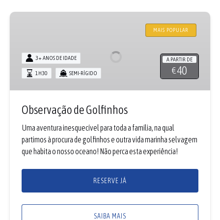
Observação
de
MAIS POPULAR
Golfinhos
3+ ANOS DE IDADE
A PARTIR DE
40
€
1H30
SEMI-RÍGIDO
Observação de Golfinhos
Uma aventura inesquecível para toda a família, na qual
partimos à procura de golfinhos e outra vida marinha selvagem
que habita o nosso oceano! Não perca esta experiência!
RESERVE JÁ
SAIBA MAIS