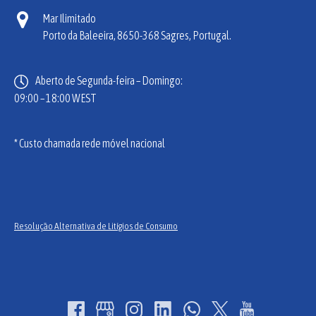
Mar Ilimitado
Porto da Baleeira,
8650-368 Sagres, Portugal.
Aberto de Segunda-feira – Domingo:
09:00 – 18:00 WEST
* Custo chamada rede móvel nacional
(opens
in
new
Resolução Alternativa de Litígios de Consumo
window)