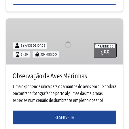
Observação
de
Aves
Marinhas
8+ ANOS DE IDADE
A PARTIR DE
55
€
2H30
SEMI-RÍGIDO
Observação de Aves Marinhas
Uma experiência única para os amantes de aves em que poderá
encontrar e fotografar de perto algumas das mais raras
espécies num cenário deslumbrante em pleno oceano!
RESERVE JÁ