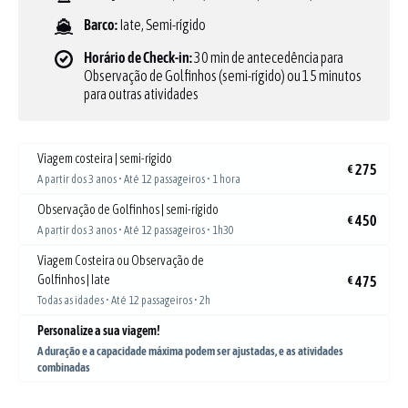
Barco:
Iate
,
Semi-rígido
Horário de Check-in:
30 min de antecedência para
Observação de Golfinhos (semi-rígido) ou 15 minutos
para outras atividades
Viagem costeira | semi-rígido
275
€
A partir dos 3 anos • Até 12 passageiros • 1 hora
Observação de Golfinhos | semi-rígido
450
€
A partir dos 3 anos • Até 12 passageiros • 1h30
Viagem Costeira ou Observação de
Golfinhos | Iate
475
€
Todas as idades • Até 12 passageiros • 2h
Personalize a sua viagem!
A duração e a capacidade máxima podem ser ajustadas, e as atividades
combinadas