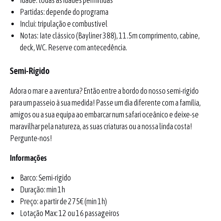
Idade: todas as idades permitidas
Partidas: depende do programa
Inclui: tripulação e combustível
Notas: Iate clássico (Bayliner 388), 11.5m comprimento, cabine,
deck, WC. Reserve com antecedência.
Semi-Rígido
Adora o mar e a aventura? Então entre a bordo do nosso semi-rígido
para um passeio à sua medida! Passe um dia diferente com a família,
amigos ou a sua equipa ao embarcar num safari oceânico e deixe-se
maravilhar pela natureza, as suas criaturas ou a nossa linda costa!
Pergunte-nos!
Informações
Barco: Semi-rígido
Duração: min 1h
Preço: a partir de 275€ (min 1h)
Lotação Max: 12 ou 16 passageiros