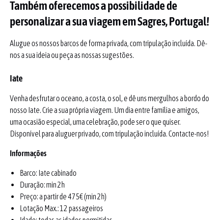
Também oferecemos a possibilidade de
personalizar a sua viagem em Sagres, Portugal!
Alugue os nossos barcos de forma privada, com tripulação incluída. Dê-
nos a sua ideia ou peça as nossas sugestões.
Iate
Venha desfrutar o oceano, a costa, o sol, e dê uns mergulhos a bordo do
nosso Iate. Crie a sua própria viagem. Um dia entre família e amigos,
uma ocasião especial, uma celebração, pode ser o que quiser.
Disponível para aluguer privado, com tripulação incluída. Contacte-nos!
Informações
Barco: Iate cabinado
Duração: min 2h
Preço: a partir de 475€ (min 2h)
Lotação Max.: 12 passageiros